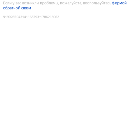
Если у вас возникли проблемы, пожалуйста, воспользуйтесь
формой
обратной связи
9190265043141163793
:
1786213062