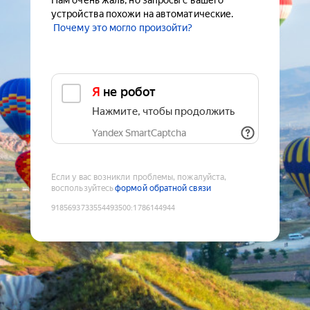
Нам очень жаль, но запросы с вашего
устройства похожи на автоматические.
Почему это могло произойти?
Я не робот
Нажмите, чтобы продолжить
Yandex SmartCaptcha
Если у вас возникли проблемы, пожалуйста,
воспользуйтесь
формой обратной связи
9185693733554493500
:
1786144944