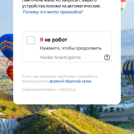
Нам очень жаль, но запросы с вашего
устройства похожи на автоматические.
Почему это могло произойти?
Я не робот
Нажмите, чтобы продолжить
Yandex SmartCaptcha
Если у вас возникли проблемы, пожалуйста,
воспользуйтесь
формой обратной связи
9186564860497008641
:
1786157925